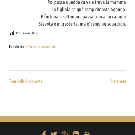
Po’ passa quedda ca va a truva la mamma
La figliola ca gnè semp rimasta nganna.
P furtuna a settimana passa com a nu cannon
Stavota è in trasferta, ma e’ semb nu squadron.
Post Views:
1.179
Pubblicato in
Parole accartocciate
NAVIGAZIONE
Tour della Riscoperta
Precarietà
ARTICOLI