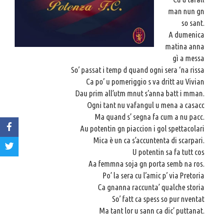
man nun gn
so sant.
A dumenica
matina anna
gì a messa
So’ passat i temp d quand ogni sera ‘na rissa
Ca po’ u pomeriggio s
va dritt au Vivian
Dau prim all’utm mnut s’anna batt i mman.
Ogni tant nu vafangul u mena a casacc
Ma quand s’ segna fa cum a nu pacc.
Au potentin gn piaccion i gol spettacolari
Mica è un ca s’accuntenta di scarpari.
U potentin sa fa tutt cos
Aa femmna soja gn porta semb na ros.
Po’ la sera cu l’amic p’ via Pretoria
Ca gnanna raccunta’ qualche storia
So’ fatt ca spess so pur nventat
Ma tant lor u sann ca dic’ puttanat.