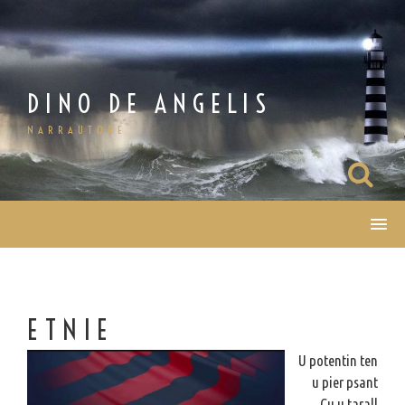
Salta
al
contenuto
DINO DE ANGELIS
NARRAUTORE
ETNIE
U potentin ten
u pier psant
Cu u tarall