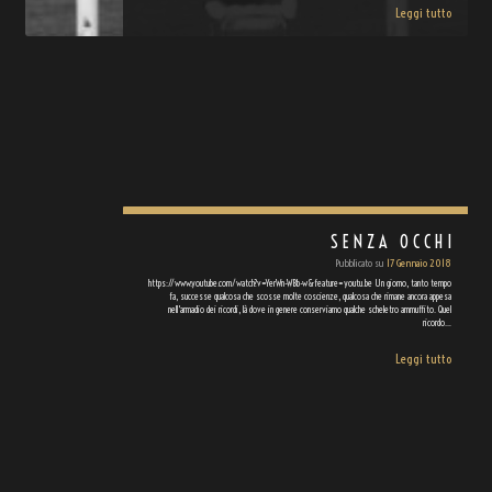
Leggi tutto
SENZA OCCHI
Pubblicato su
17 Gennaio 2018
https://www.youtube.com/watch?v=YerWn-WBb-w&feature=youtu.be Un giorno, tanto tempo
fa, successe qualcosa che scosse molte coscienze, qualcosa che rimane ancora appesa
nell'armadio dei ricordi, là dove in genere conserviamo qualche scheletro ammuffito. Quel
ricordo…
Leggi tutto