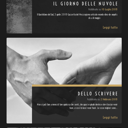
IL GIORNO DELLE NUVOLE
Pubblicato su
10 Luglio 2018
Il Quotidiano del Sud, 3 aprile 2018 Gazzetta del Mezzogiorno articolo-mondo-dino-de-angelis
di a. di maggio
Leggi tutto
DELLO SCRIVERE
Pubblicato su
2 Febbraio 2018
Non si può fare a meno di fare qualcosa che senti, che quasi esplode dentro e devi lasciar venir
fuori, e così lo lasci venir fuori. Le cose migliori sono…
Leggi tutto