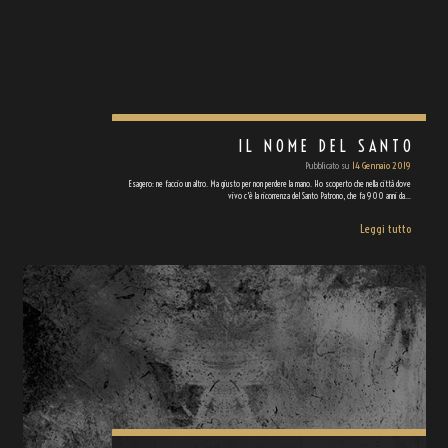
IL NOME DEL SANTO
Pubblicato su
14 Gennaio 2019
Esagero: ne faccio un altro. Ma giusto per non perdere la mano. Ho scoperto che nella città dove
vivo c'è la ricorrenza del Santo Patrono, che fa 900 anni da…
Leggi tutto