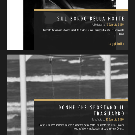
SUL BORDO DELLA NOTTE
Pubblicato su
19 Gennaio 2018
Racconto da scaricare (cliccare sul link del titolo e si apre una nuova finestra) Sul bordo della
notte
Leggi tutto
DONNE CHE SPOSTANO IL
TRAGUARDO
Pubblicato su
17 Gennaio 2018
Ebbene si. Ci sono ricascato. Va bene lo ammetto, me ne pento. Ma intanto l'ho fatto. E non si
torna indietro. Non al punto in cui sono arrivato. C'è un…