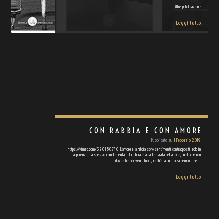
Altre pubblicazioni:
Leggi tutto
CON RABBIA E CON AMORE
Pubblicato su
1 Febbraio 2019
https://vimeo.com/320180740 L’amore e la rabbia sono sentimenti contrapposti solo in
apparenza, ma spesso complementari. La rabbia è la parte malata dell’amore, quella che non
dovrebbe mai venir fuori, perché ha una forza demolitrice.…
Leggi tutto