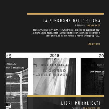
LA SINDROME DELL’IGUANA
Pubblicato su
16 Luglio 2022
https://www.youtube.com/watch?v=qRstQf3VzKs Sinossi del libro “La sindrome dell’iguana”
Edigrafema Editore Matera Giacomo è un ragazzo pieno di interessi personali, specialmente in
campo artistico. Dall’età adolescenziale ha coltivato l’amore per la pittura,…
Leggi tutto
LIBRI PUBBLICATI
Pubblicato su
16 Settembre 2019