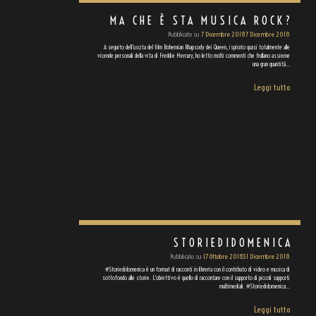
MA CHE È STA MUSICA ROCK?
Pubblicato su
7 Dicembre 2018
7 Dicembre 2018
A seguito dell’uscita del film Bohemian Rhapsody dei Queen, ispirato quasi totalmente alle
vicende personali della vita di Freddie Mercury, ho letto molti commenti che frullano assieme
una gran quantità…
Leggi tutto
STORIEDIDOMENICA
Pubblicato su
17 Ottobre 2018
31 Dicembre 2018
#Storiedidomenica è un format di racconti in libreria con il contributo di video e musica di
sottofondo alle storie. L'obiettivo è quello di raccontare con il supporto di piccoli supporti
multimediali. #Storiedidomenica…
Leggi tutto