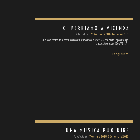
CI PERDIAMO A VICENDA
Pubblicato su
20 Gennaio 2018
2 Febbraio 2018
Un piccolo contributo ai paesi abbandonati attraverso questo VIDEO realizzato un pò di tempo
fa https://youtu.be/E8ekJV-2ts4
Leggi tutto
UNA MUSICA PUÒ DIRE
Pubblicato su
17 Gennaio 2018
16 Settembre 2019