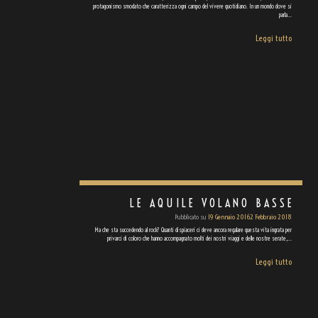
protagonismo smodato che caratterizza ogni campo del vivere quotidiano. In un mondo dove si
parla…
Leggi tutto
LE AQUILE VOLANO BASSE
Pubblicato su
19 Gennaio 2016
2 Febbraio 2018
Ma che sta succedendo al rock? Quanti dispiaceri ci deve ancora regalare questa vita ingrata per
privarci di coloro che hanno accompagnato molti dei nostri viaggi e delle nostre serate,…
Leggi tutto