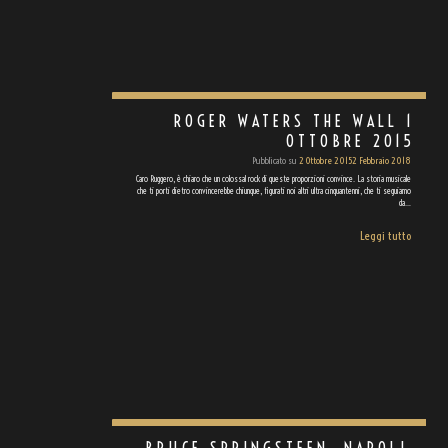
ROGER WATERS THE WALL 1
OTTOBRE 2015
Pubblicato su
2 Ottobre 2015
2 Febbraio 2018
Caro Ruggero, è chiaro che un colossal rock di queste proporzioni convince. La storia musicale
che ti porti dietro convincerebbe chiunque, figurati noi altri ultra cinquantenni, che ti seguiamo
da…
Leggi tutto