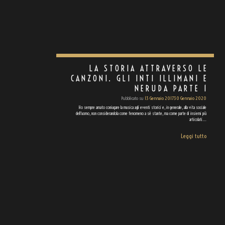
LA STORIA ATTRAVERSO LE
CANZONI. GLI INTI ILLIMANI E
NERUDA PARTE 1
Pubblicato su
13 Gennaio 2017
30 Gennaio 2020
Ho sempre amato coniugare la musica agli eventi storici e, in generale, alla vita sociale
dell'uomo, non considerandola come fenomeno a sè stante, ma come parte di insiemi più
articolati.…
Leggi tutto