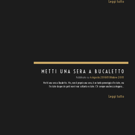
Leggi tutto
METTI UNA SERA A BUCALETTO
Pubblicato su
4 Agosto 2016
18 Ottobre 2018
Metti una sera a Bucaletto. No, non è proprio una sera, è un tardo pomeriggio d'estate, ma
l'estate da queste parti non è mai soltanto estate. C'è sempre una brezza leggera…
Leggi tutto