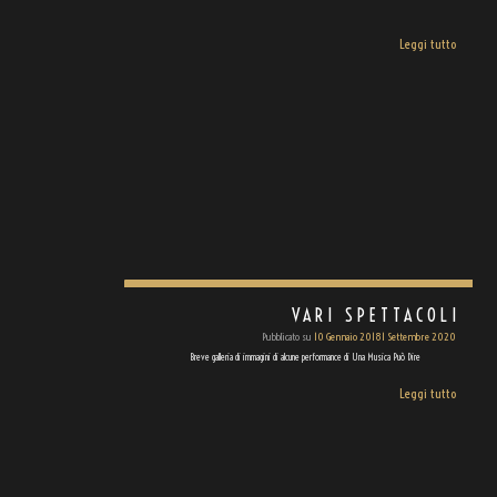
Leggi tutto
VARI SPETTACOLI
Pubblicato su
10 Gennaio 2018
1 Settembre 2020
Breve galleria di immagini di alcune performance di Una Musica Può Dire
Leggi tutto