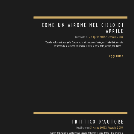
COME UN AIRONE NEL CIELO DI
APRILE
Pubblicato su
22 Aprile 2016
2 Febbraio 2018
“Qualche volta nevica ad aprile Qualche volta mi sento così male, così male Qualche volta
desidero che la vita non finisca mai E tutte le cose belle, dicono, non durano…
Leggi tutto
TRITTICO D’AUTORE
Pubblicato su
3 Marzo 2016
2 Febbraio 2018
E' un disco della maturità, del lavoro di squadra, della condivisione totale, della rinuncia al