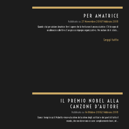
PER AMATRICE
Pubblicato su
27 Novembre 2016
7 Febbraio 2018
Quando stai per aiutare Amatrice Devi sapere che la ferita non è ancora cicatrice: C'è bisogno di
un abbraccio collettivo E un grosso impegno organizzativo. Per aiutare chi è stato…
Leggi tutto
IL PREMIO NOBEL ALLA
CANZONE D’AUTORE
Pubblicato su
14 Ottobre 2016
2 Febbraio 2018
Erano i tempi in cui il Nobel lo vinceva la crème de la crème degli scrittori e dei poeti di tutto il
mondo, che non dovevano essere semplicemente bravi, né…