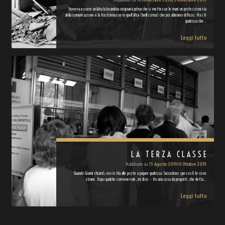
Doveva essere un'altra la locandina originaria prima che ci mettesse le mani un professionista
della comunicazione e la trasformasse in quell'altra (bellissima) che poi abbiamo diffuso. Ma c'è
qualcosa che…
Leggi tutto
LA TERZA CLASSE
Pubblicato su
13 Agosto 2019
10 Ottobre 2019
Quando Gianni chiamò, ero in fila alle poste a pagare qualcosa. Succedono spesso lì le cose
strane. Dopo qualche convenevole, mi dice: - Ho una cosa da proporti. che detta…
Leggi tutto