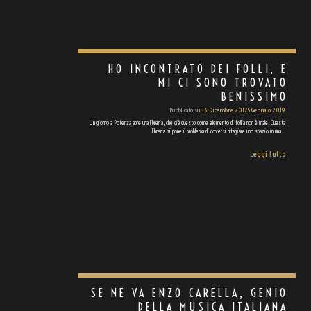
HO INCONTRATO DEI FOLLI, E
MI CI SONO TROVATO
BENISSIMO
Pubblicato su
13 Dicembre 2017
5 Gennaio 2019
Un giorno a Potenza apre una libreria, che già questo come elemento di follia non è male. Questa
libreria si pone il problema di doversi ritagliare uno spazio in una…
Leggi tutto
SE NE VA ENZO CARELLA, GENIO
DELLA MUSICA ITALIANA