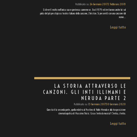
Pubblicato su
24 Gennaio 2017
2 Febbraio 2018
Si divertì molto nell’unica sua esperienza sanremese. Era il 1979 ed invitarono anche lui sul
palco del più prestigioso teatro italiano della canzone, l’Ariston. Si presentò con una canzone dal
nome…
Leggi tutto
LA STORIA ATTRAVERSO LE
CANZONI. GLI INTI ILLIMANI E
NERUDA PARTE 2
Pubblicato su
13 Gennaio 2017
30 Gennaio 2020
Questa è la seconda parte, quella relativa al Postino di Pablo Neruda e alla trasposizione
cinematografica di Massimo Troisi. Cosa c'entra la musica? C'entra, c'entra.
Leggi tutto