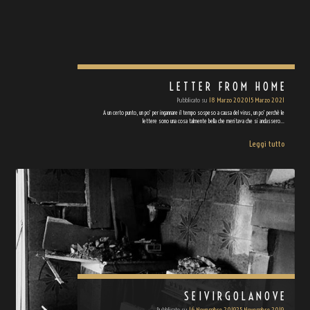
LETTER FROM HOME
Pubblicato su
18 Marzo 2020
15 Marzo 2021
A un certo punto, un po' per ingannare il tempo sospeso a causa del virus, un po' perchè le
lettere sono una cosa talmente bella che meritava che si andassero…
Leggi tutto
SEIVIRGOLANOVE
Pubblicato su
16 Novembre 2019
25 Novembre 2019