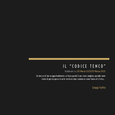
IL “CODICE TENCO”
Pubblicato su
28 Marzo 2021
28 Marzo 2021
Ho deciso di fare un approfondimento su Tenco perché è una storia sbagliata, una delle tante
storie di questo paese in cui le verità restano sommerse come l’aereo di Ustica.…
Leggi tutto