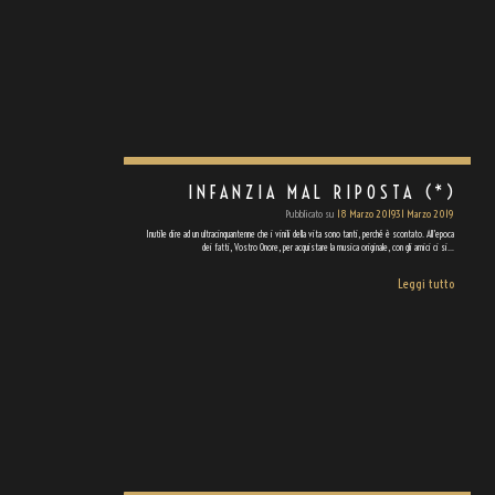
INFANZIA MAL RIPOSTA (*)
Pubblicato su
18 Marzo 2019
31 Marzo 2019
Inutile dire ad un ultracinquantenne che i vinili della vita sono tanti, perché è scontato. All’epoca
dei fatti, Vostro Onore, per acquistare la musica originale, con gli amici ci si…
Leggi tutto