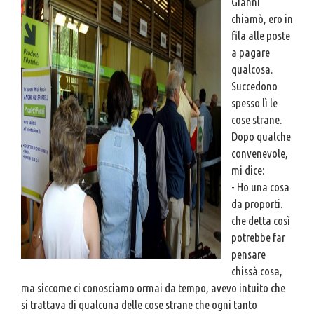
Gianni
chiamò, ero in
fila alle poste
a pagare
qualcosa.
Succedono
spesso lì le
cose strane.
Dopo qualche
convenevole,
mi dice:
- Ho una cosa
da proporti.
che detta così
potrebbe far
pensare
chissà cosa,
ma siccome ci conosciamo ormai da tempo, avevo intuito che
si trattava di qualcuna delle cose strane che ogni tanto