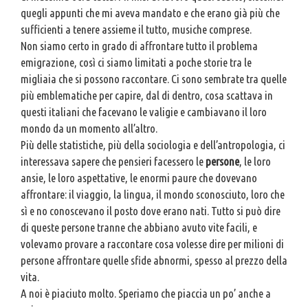
quegli appunti che mi aveva mandato e che erano già più che
sufficienti a tenere assieme il tutto, musiche comprese.
Non siamo certo in grado di affrontare tutto il problema
emigrazione, così ci siamo limitati a poche storie tra le
migliaia che si possono raccontare. Ci sono sembrate tra quelle
più emblematiche per capire, dal di dentro, cosa scattava in
questi italiani che facevano le valigie e cambiavano il loro
mondo da un momento all’altro.
Più delle statistiche, più della sociologia e dell’antropologia, ci
interessava sapere che pensieri facessero le
persone
, le loro
ansie, le loro aspettative, le enormi paure che dovevano
affrontare: il viaggio, la lingua, il mondo sconosciuto, loro che
sì e no conoscevano il posto dove erano nati. Tutto si può dire
di queste persone tranne che abbiano avuto vite facili, e
volevamo provare a raccontare cosa volesse dire per milioni di
persone affrontare quelle sfide abnormi, spesso al prezzo della
vita.
A noi è piaciuto molto. Speriamo che piaccia un po’ anche a