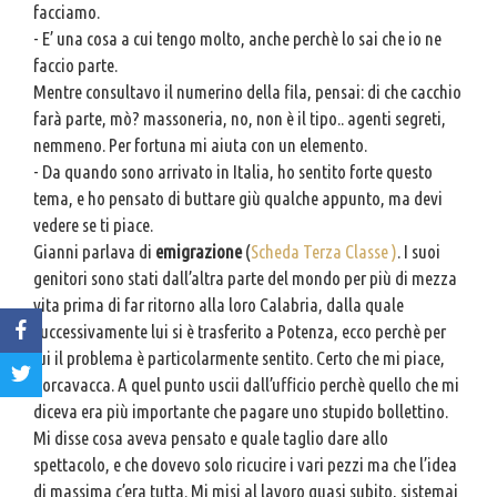
facciamo.
- E’ una cosa a cui tengo molto, anche perchè lo sai che io ne
faccio parte.
Mentre consultavo il numerino della fila, pensai: di che cacchio
farà parte, mò? massoneria, no, non è il tipo.. agenti segreti,
nemmeno. Per fortuna mi aiuta con un elemento.
- Da quando sono arrivato in Italia, ho sentito forte questo
tema, e ho pensato di buttare giù qualche appunto, ma devi
vedere se ti piace.
Gianni parlava di
emigrazione
(
Scheda Terza Classe )
. I suoi
genitori sono stati dall’altra parte del mondo per più di mezza
vita prima di far ritorno alla loro Calabria, dalla quale
successivamente lui si è trasferito a Potenza, ecco perchè per
lui il problema è particolarmente sentito. Certo che mi piace,
porcavacca. A quel punto uscii dall’ufficio perchè quello che mi
diceva era più importante che pagare uno stupido bollettino.
Mi disse cosa aveva pensato e quale taglio dare allo
spettacolo, e che dovevo solo ricucire i vari pezzi ma che l’idea
di massima c’era tutta. Mi misi al lavoro quasi subito, sistemai