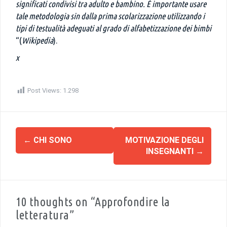
significati condivisi tra adulto e bambino. È importante usare
tale metodologia sin dalla prima scolarizzazione utilizzando i
tipi di testualità adeguati al grado di alfabetizzazione dei bimbi
“(
Wikipedia
).
x
Post Views:
1.298
←
CHI SONO
MOTIVAZIONE DEGLI
N
INSEGNANTI
→
a
v
i
g
10 thoughts on “Approfondire la
a
letteratura”