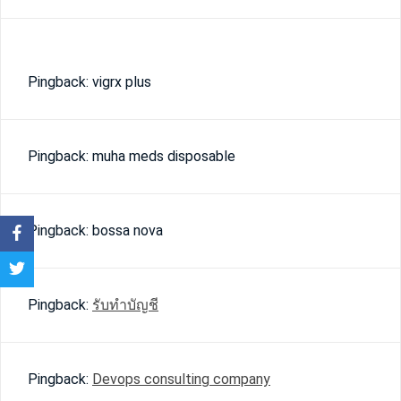
z
i
o
n
Pingback: vigrx plus
e
a
r
Pingback: muha meds disposable
t
i
c
Pingback: bossa nova
o
l
o
Pingback:
รับทำบัญชี
Pingback:
Devops consulting company