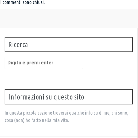
I commenti sono chiusi.
Ricerca
C
e
r
c
a
:
Informazioni su questo sito
In questa piccola sezione troverai qualche info su di me, chi sono,
cosa (non) ho fatto nella mia vita.