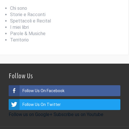
Chi sono
Storie e Racconti
Spettacoli e Recital
I miei libri
Parole & Musiche
Territorio
Follow Us
Follow Us On Facebook
Follow Us On Twitter
Follow us on Google+
Subscribe us on Youtube