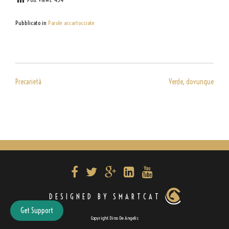
Pubblicato in
Parole accartocciate
NAVIGAZIONE
Precarietà
Verde, dovunque
ARTICOLI
DESIGNED BY SMARTCAT
Get Support
Copyright Dino De Angelis