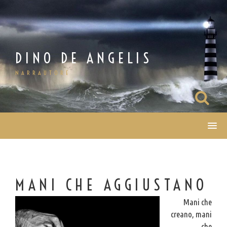
Salta
al
contenuto
DINO DE ANGELIS
NARRAUTORE
MANI CHE AGGIUSTANO
Mani che
creano, mani
che