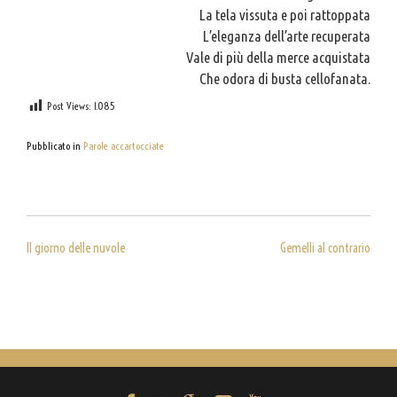
La tela vissuta e poi rattoppata
L’eleganza dell’arte recuperata
Vale di più della merce acquistata
Che odora di busta cellofanata.
Post Views:
1.085
Pubblicato in
Parole accartocciate
NAVIGAZIONE
Il giorno delle nuvole
Gemelli al contrario
ARTICOLI