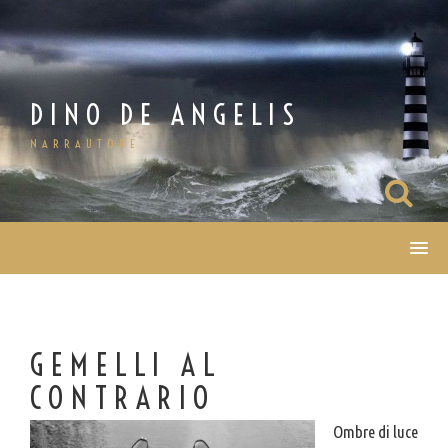
Salta
al
contenuto
DINO DE ANGELIS
NARRAUTORE
GEMELLI AL
CONTRARIO
Ombre di luce