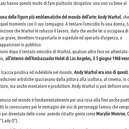
icani hanno questo modo di fare piuttosto sbrigativo: uno non va bene al
re una delle figure più emblematiche del mondo dell’arte: Andy Warhol
, che
n quel momento con il suo compagno. A tentare l’omicidio fu una donna, t
vinzione che Warhol le rubasse il lavoro, dato che anche lei si occupava di a
sai grave, dovettero trasportarlo in ospedale ed operarlo d’urgenza, e
pparizioni in pubblico.
orni dopo il tentato omicidio di Warhol, qualcun altro fece un attentato
io,
all’interno dell’Ambassador Hotel di Los Angeles, il 5 giugno 1968 ven
 traccia positiva ed indelebile nel mondo,
Andy
Warhol era uno di questi
.
roduzioni artistiche spaziavano dalla pittura alla scultura, al cinema, in 
o attore, ma anche montatore e produttore. Andy Warhol si può definire uno
sì famoso nel mondo è fondamentalmente per una cosa alla fine anche piut
Tutti lo conosciamo per le immagini dei visi di personaggi famosi che ven
no poi diventate delle icone: avendo ritratto gente come
Marylin Monroe
,
, “Lady D”).