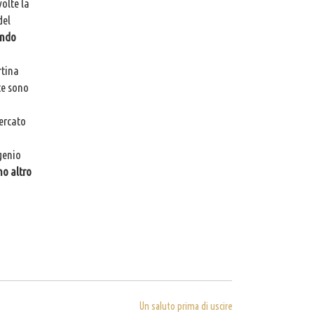
olte la
del
ondo
rtina
te sono
mercato
genio
no altro
Un saluto prima di uscire