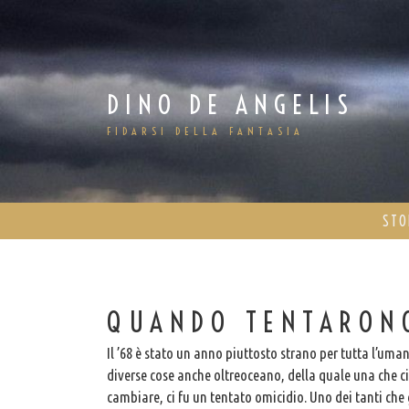
Salta
al
contenuto
DINO DE ANGELIS
FIDARSI DELLA FANTASIA
STO
QUANDO TENTARONO
Il ’68 è stato un anno piuttosto strano per tutta l’u
diverse cose anche oltreoceano, della quale una che ci 
cambiare, ci fu un tentato omicidio. Uno dei tanti c