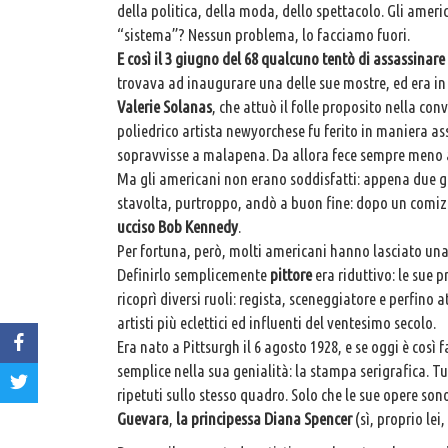
della politica, della moda, dello spettacolo. Gli amer
“sistema”? Nessun problema, lo facciamo fuori.
E così il 3 giugno del 68 qualcuno tentò di assassina
trovava ad inaugurare una delle sue mostre, ed era i
Valerie Solanas
, che attuò il folle proposito nella con
poliedrico artista newyorchese fu ferito in maniera as
sopravvisse a malapena. Da allora fece sempre meno a
Ma gli americani non erano soddisfatti: appena due gi
stavolta, purtroppo, andò a buon fine: dopo un comiz
ucciso Bob Kennedy
.
Per fortuna, però, molti americani hanno lasciato una
Definirlo semplicemente
pittore
era riduttivo: le sue p
ricoprì diversi ruoli: regista, sceneggiatore e perfin
artisti più eclettici ed influenti del ventesimo secolo.
Era nato a Pittsurgh il 6 agosto 1928, e se oggi è co
semplice nella sua genialità: la stampa serigrafica. 
ripetuti sullo stesso quadro. Solo che le sue opere so
Guevara
,
la principessa Diana Spencer
(sì, proprio lei