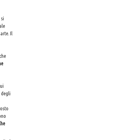
 si
ale
rte. Il
 che
ne
cui
 degli
tosto
gono
Che