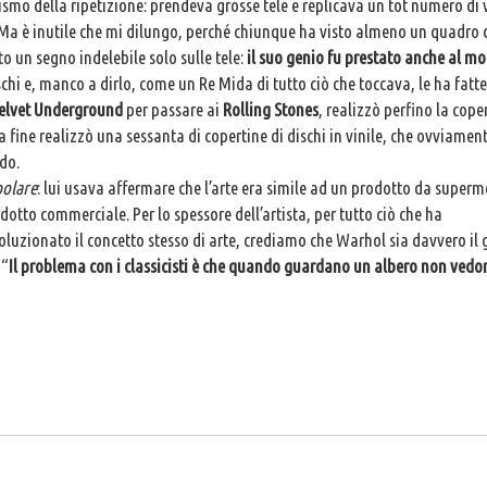
mo della ripetizione: prendeva grosse tele e replicava un tot numero di v
 Ma è inutile che mi dilungo, perché chiunque ha visto almeno un quadro 
 un segno indelebile solo sulle tele:
il suo genio fu prestato anche al m
schi e, manco a dirlo, come un Re Mida di tutto ciò che toccava, le ha fatte
elvet Underground
per passare ai
Rolling Stones
, realizzò perfino la cope
la fine realizzò una sessanta di copertine di dischi in vinile, che ovviamen
ndo.
olare
: lui usava affermare che l’arte era simile ad un prodotto da super
to commerciale. Per lo spessore dell’artista, per tutto ciò che ha
luzionato il concetto stesso di arte, crediamo che Warhol sia davvero il 
 “
Il problema con i classicisti è che quando guardano un albero non vedo