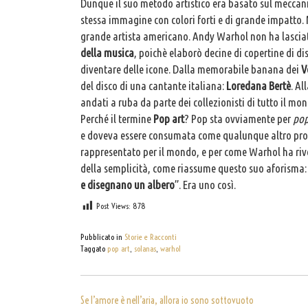
Dunque il suo metodo artistico era basato sul meccanis
stessa immagine con colori forti e di grande impatto.
grande artista americano. Andy Warhol non ha lasciato
della musica
, poichè elaborò decine di copertine di di
diventare delle icone. Dalla memorabile banana dei
V
del disco di una cantante italiana:
Loredana Bertè
. Al
andati a ruba da parte dei collezionisti di tutto il mo
Perché il termine
Pop art
? Pop sta ovviamente per
pop
e doveva essere consumata come qualunque altro prodot
rappresentato per il mondo, e per come Warhol ha rivo
della semplicità, come riassume questo suo aforisma:
e disegnano un albero
”. Era uno così.
Post Views:
878
Pubblicato in
Storie e Racconti
Taggato
pop art
,
solanas
,
warhol
NAVIGAZIONE
Se l’amore è nell’aria, allora io sono sottovuoto