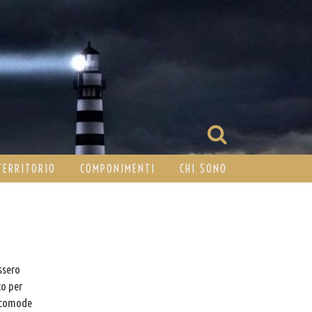
TERRITORIO
COMPONIMENTI
CHI SONO
ssero
to per
 scomode