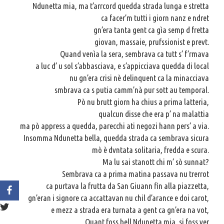
Ndunetta mia, ma t’arrcord quedda strada lunga e stretta
ca facer’m tutti i giorn nanz e ndret
gn’era tanta gent ca gìa semp d fretta
giovan, massaie, prufssionist e prevt.
Quand venìa la sera, sembrava ca tutt s’ f’rmava
a luc d’ u sol s’abbasciava, e s’appicciava quedda di local
nu gn’era crisi nè delinquent ca la minacciava
smbrava ca s putia camm’nà pur sott au temporal.
Pò nu brutt giorn ha chius a prima latteria,
qualcun disse che era p’ na malattia
ma pò appress a quedda, parecchi ati negozi hann pers’ a via.
Insomma Ndunetta bella, quedda strada ca sembrava sicura
mò è dvntata solitaria, fredda e scura.
Ma lu sai stanott chi m’ sò sunnat?
Sembrava ca a prima matina passava nu trerrot
ca purtava la frutta da San Giuann fin alla piazzetta,
gn’eran i signore ca accattavan nu chil d’arance e doi carot,
e mezz a strada era turnata a gent ca gn’era na vot,
Quant foss bell Ndunetta mia, si foss ver