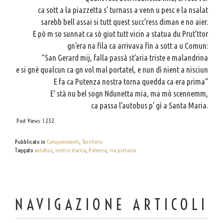
ca sott a la piazzetta s’ turnass a venn u pesc e la nsalat
sarebb bell assai si tutt quest succ’ress diman e no aier.
E pò m so sunnat ca sò giut tutt vicin a statua du Prut’ttor
gn’era na fila ca arrivava fin a sott a u Comun:
“San Gerard mij, falla passà st’aria triste e malandrina
e si gnè qualcun ca gn vol mal portatel, e nun dì nient a nisciun
E fa ca Putenza nostra torna quedda ca era prima”
E’ stà nu bel sogn Ndunetta mia, ma mò scennemm,
ca passa l’autobus p’ gì a Santa Maria.
Post Views:
1.232
Pubblicato in
Componimenti
,
Territorio
Taggato
autobus
,
centro storico
,
Potenza
,
via pretoria
NAVIGAZIONE ARTICOLI