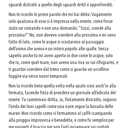
sguardi distratti a quello degli sguardi dritti e approfonditi.
Non le ricordo le prime parole che mi hai detto. Vagamente
solo qualcuna di esse si è impressa nella mente, come fosse
stato un comando e non una domanda: “Scusi, scende alla
prossima?” No, non dovevo scendere alla prossima e mi sono
fatto di lato, come le acque si scostarono al passaggio
dell’uomo che aveva e un intero popolo alle spalle. Senza
saperlo anche tu mi avevi aperto in due come le acque, solo
che io, come quel mare, non avevo una riva su cui rifugiarmi, e
ti guardai scendere dal treno come si guarda un uccellino
fuggire via verso nuovi temporali.
Non la ricordo bene quella volta nella quale scesi anch’io alla
fermata, facendo finta di prendere un giornale all’edicola del
niente. Tu camminavi dritta, io, fintamente distratto, seguivo
l’onda dei tuoi capelli come una nave segue la bussola delle
maree. Non ricordo come ci fermammo al caffè scampando
alla pioggia improvvisa e benedetta, e come fu semplice per
me porgerti il braccio per non farti inciampare sui ciottoli