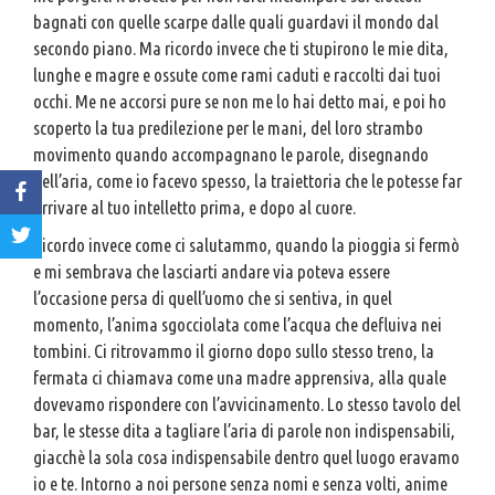
bagnati con quelle scarpe dalle quali guardavi il mondo dal
secondo piano. Ma ricordo invece che ti stupirono le mie dita,
lunghe e magre e ossute come rami caduti e raccolti dai tuoi
occhi. Me ne accorsi pure se non me lo hai detto mai, e poi ho
scoperto la tua predilezione per le mani, del loro strambo
movimento quando accompagnano le parole, disegnando
nell’aria, come io facevo spesso, la traiettoria che le potesse far
arrivare al tuo intelletto prima, e dopo al cuore.
Ricordo invece come ci salutammo, quando la pioggia si fermò
e mi sembrava che lasciarti andare via poteva essere
l’occasione persa di quell’uomo che si sentiva, in quel
momento, l’anima sgocciolata come l’acqua che defluiva nei
tombini. Ci ritrovammo il giorno dopo sullo stesso treno, la
fermata ci chiamava come una madre apprensiva, alla quale
dovevamo rispondere con l’avvicinamento. Lo stesso tavolo del
bar, le stesse dita a tagliare l’aria di parole non indispensabili,
giacchè la sola cosa indispensabile dentro quel luogo eravamo
io e te. Intorno a noi persone senza nomi e senza volti, anime