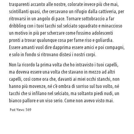
trasparenti accanto alle nostre, colorate invece più che mai,
scintillanti quasi, che cercavano un rifugio dalla cattiveria, per
ritrovarsi in un angolo di pace. Tornare sottobraccio a far
dribbling con i tuoi tacchi sul selciato squadrato e minaccioso
un motivo in più per scherzare come fossimo adolescenti
pronti a trovar qualunque cosa per farne riso e goliardia.
Essere amanti vuol dire dapprima essere amici e poi compagni,
e solo in fondo si ritrovano distesi i nostri corpi.
Non la ricordo la prima volta che ho intravisto i tuoi capelli,
ma doveva essere una volta che stavano in mezzo ad altri
capelli, così come ora che, davanti ai miei occhi stanchi, non
hanno più movenze, né c’è ombra di sorriso sul tuo volto, né
tacchi che si infilano nel selciato, ma soltanto piedi nudi, un
bianco pallore e un viso serio. Come non avevo visto mai.
Post Views:
569