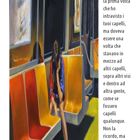
la prima volta
che ho
intravisto i
tuoi capelli,
ma doveva
essere una
volta che
stavano in
mezzo ad
altri capelli,
sopra altri visi
e dentro ad
altra gente,
come se
fossero
capelli
qualunque.
Non la
ricordo, ma