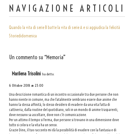
NAVIGAZIONE ARTICOLI
Quando la vita di serie B batte la vita di serie A e si aggiudica la felicità
Storiedidomenica
Un commento su “
Memoria
”
Marilena Trisolini
ha detto:
6 Ottobre 2018 @ 23:00
Una descrizione romantica di un incontro occasionale tra due persone che non
hanno niente in comune, ma che fatalmente sembrano essere due anime che
hanno la stessa affinità, lo stesso desidero di evadere da una vita fatta di
cattiveria, dalla routine del quotidiano, soli in un mondo di anime trasparenti,
dove nessuno sa ascoltare, dove non c’è comunicazione.
Per un attimo il tempo si ferma, due persone si trovano in una dimensione dove
tutto si colora e la vita ha un senso.
Grazie Dino, il tuo racconto mi dà la possibilità di evadere con la fantasia e di