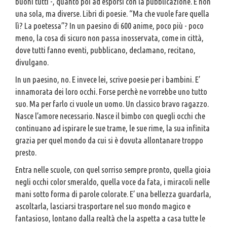
buoni tutti -, quanto poi ad esporsi con la pubblicazione. E non
una sola, ma diverse. Libri di poesie. “Ma che vuole fare quella
lì? La poetessa”? In un paesino di 600 anime, poco più - poco
meno, la cosa di sicuro non passa inosservata, come in città,
dove tutti fanno eventi, pubblicano, declamano, recitano,
divulgano.
In un paesino, no. E invece lei, scrive poesie per i bambini. E’
innamorata dei loro occhi. Forse perchè ne vorrebbe uno tutto
suo. Ma per farlo ci vuole un uomo. Un classico bravo ragazzo.
Nasce l’amore necessario. Nasce il bimbo con quegli occhi che
continuano ad ispirare le sue trame, le sue rime, la sua infinita
grazia per quel mondo da cui si è dovuta allontanare troppo
presto.
Entra nelle scuole, con quel sorriso sempre pronto, quella gioia
negli occhi color smeraldo, quella voce da fata, i miracoli nelle
mani sotto forma di parole colorate. E’ una bellezza guardarla,
ascoltarla, lasciarsi trasportare nel suo mondo magico e
fantasioso, lontano dalla realtà che la aspetta a casa tutte le