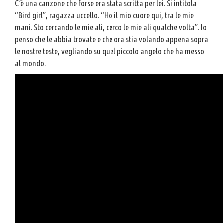
C’è una canzone che forse era stata scritta per lei. Si intitola
“Bird girl”, ragazza uccello. “Ho il mio cuore qui, tra le mie
mani. Sto cercando le mie ali, cerco le mie ali qualche volta”. Io
penso che le abbia trovate e che ora stia volando appena sopra
le nostre teste, vegliando su quel piccolo angelo che ha messo
al mondo.