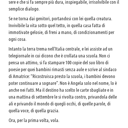
sere e che si fa sempre più dura, inspiegabile, irrisolvibile con il
semplice dialogo.
Se ne torna dai genitori, portandosi con lei quella creatura.
Invivibile la vita sotto quel tetto, in quella casa fatta di
immotivate gelosie, di freni a mano, di condizionamenti per
ogni cosa.
Intanto la terra trema nell’Italia centrale, e lei assiste ad un
telegiornale in cui dicono che è crollata una scuola. Non ci
pensa un attimo, si fa stampare 100 copie del suo libro di
poesie per quei bambini rimasti senza aule e scrive al sindaco
di Amatrice: “Ricostruisca presto la scuola, i bambini devono
poter continuare a sognare”. Non è Angela solo nel nome, lo è
anche nei fatti. Ma il destino ha scelto le carte sbagliate e in
una mattina di settembre le si rivolta contro, privandola delle
ali e privando il mondo di quegli occhi, di quelle parole, di
quella voce, di quella grazia.
Ora, per la prima volta, vola.