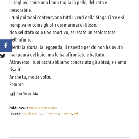
Li tagliavi come una lama taglia la pelle, delicata e
inesorabile.
I tuoi polmoni contenevano tutti i venti della Maga Circe e si
riempivano come gli otri dei marinai di Ulisse.
Non sei stato solo uno sportivo, sei stato un esploratore
dell’infinito.
Meriti la storia, la leggenda, il rispetto per chi non ha avuto
mai paura del buio, ma lo ha affrontato e battuto.
Attraverso i tuoi occhi abbiamo conosciuto gli abissi, e siamo
risaliti.
Anche tu, molte volte.
Sempre.
Post Views:
814
Pubblicato in
Parole accartocciate
Taggato
fondali marini
,
immersione
,
maiorca
,
sub