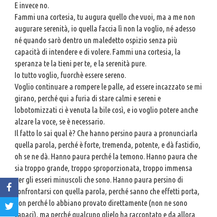
E invece no.
Fammi una cortesia, tu augura quello che vuoi, ma a me non
augurare serenità, io quella faccia lì non la voglio, né adesso
né quando sarò dentro un maledetto ospizio senza più
capacità di intendere e di volere. Fammi una cortesia, la
speranza te la tieni per te, e la serenità pure.
Io tutto voglio, fuorchè essere sereno.
Voglio continuare a rompere le palle, ad essere incazzato se mi
girano, perché qui a furia di stare calmi e sereni e
lobotomizzati ci è venuta la bile così, e io voglio potere anche
alzare la voce, se è necessario.
Il fatto lo sai qual è? Che hanno persino paura a pronunciarla
quella parola, perché è forte, tremenda, potente, e dà fastidio,
oh se ne dà. Hanno paura perché la temono. Hanno paura che
sia troppo grande, troppo sproporzionata, troppo immensa
per gli esseri minuscoli che sono. Hanno paura persino di
confrontarsi con quella parola, perché sanno che effetti porta,
non perché lo abbiano provato direttamente (non ne sono
capaci), ma perché qualcuno glielo ha raccontato e da allora