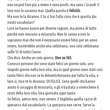
non ne può fare più a meno e sono pochi, ma sono i Grandi. E
loro non lo saranno mai. Quella parola è
felicità.
Ma non te la diranno. E tu ci hai fatto caso che è sparita dai
nostri vocabolari?
Loro ne hanno paura per diverse ragioni, ma prima di tutto
perché non riescono a misurarla. Non lo sanno e non lo
sapranno mai che non è necessario essere felici per un anno
intero, basterebbe anche una settimana, una sola settimana
sulle 52 di tutto l’anno.
Che dico. Anche un solo giorno.
Uno su 365
.
Conosco persone che sono state felici un giorno solo, uno
stupido giorno nella loro vita, ma in quel giorno sono stati così
tanto felici che non se lo dimenticheranno per tutta la vita, e
loro sì, loro te lo diranno: SII FELICE. Sono quelli che hanno
avuto il coraggio di misurarla, e gli è bastata a vivere bene il
resto della loro vita. Una giornata ogni tanto.
Sii felice, amico mio, non sereno. E tòglitela quella cazzo di
speranza dal vocabolario. La speranza non serve. Serve la