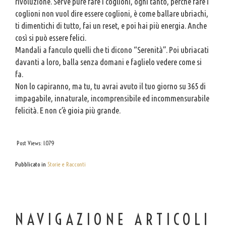
rivoluzione. Serve pure fare i coglioni, ogni tanto, perché fare i
coglioni non vuol dire essere coglioni, è come ballare ubriachi,
ti dimentichi di tutto, fai un reset, e poi hai più energia. Anche
così si può essere felici.
Mandali a fanculo quelli che ti dicono “Serenità”. Poi ubriacati
davanti a loro, balla senza domani e faglielo vedere come si
fa.
Non lo capiranno, ma tu, tu avrai avuto il tuo giorno su 365 di
impagabile, innaturale, incomprensibile ed incommensurabile
felicità. E non c’è gioia più grande.
Post Views:
1.079
Pubblicato in
Storie e Racconti
NAVIGAZIONE ARTICOLI