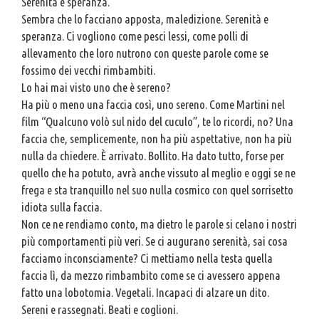
Serenità e speranza.
Sembra che lo facciano apposta, maledizione. Serenità e
speranza. Ci vogliono come pesci lessi, come polli di
allevamento che loro nutrono con queste parole come se
fossimo dei vecchi rimbambiti.
Lo hai mai visto uno che è sereno?
Ha più o meno una faccia così, uno sereno. Come Martini nel
film “Qualcuno volò sul nido del cuculo”, te lo ricordi, no? Una
faccia che, semplicemente, non ha più aspettative, non ha più
nulla da chiedere. È arrivato. Bollito. Ha dato tutto, forse per
quello che ha potuto, avrà anche vissuto al meglio e oggi se ne
frega e sta tranquillo nel suo nulla cosmico con quel sorrisetto
idiota sulla faccia.
Non ce ne rendiamo conto, ma dietro le parole si celano i nostri
più comportamenti più veri. Se ci augurano serenità, sai cosa
facciamo inconsciamente? Ci mettiamo nella testa quella
faccia lì, da mezzo rimbambito come se ci avessero appena
fatto una lobotomia. Vegetali. Incapaci di alzare un dito.
Sereni e rassegnati. Beati e coglioni.