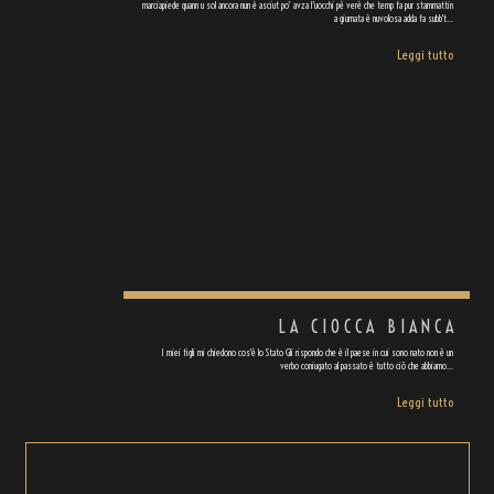
marciapiede quann u sol ancora nun è asciut po’ avza l’uocchi pè verè che temp fa pur stammattin
a giurnata è nuvolosa adda fa subb't…
Leggi tutto
LA CIOCCA BIANCA
I miei figli mi chiedono cos'è lo Stato Gli rispondo che è il paese in cui sono nato non è un
verbo coniugato al passato è tutto ciò che abbiamo…
Leggi tutto