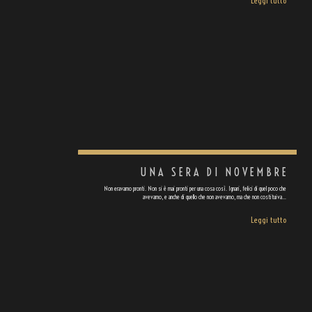
Leggi tutto
UNA SERA DI NOVEMBRE
Non eravamo pronti. Non si è mai pronti per una cosa così. Ignari, felici di quel poco che
avevamo, e anche di quello che non avevamo, ma che non costituiva…
Leggi tutto