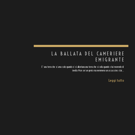
LA BALLATA DEL CAMERIERE
EMIGRANTE
E' una terra che si ama solo quando ci si allontana una terra che si odia quando stai morendo di
inedia Non sei un genio ma nemmeno un assassino stai…
Leggi tutto