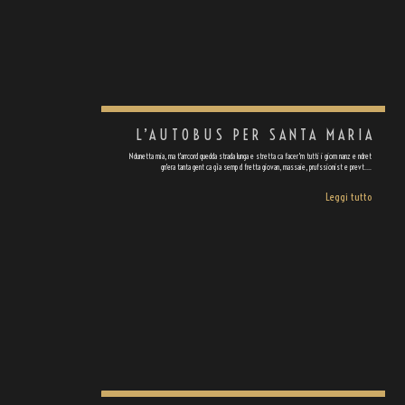
L’AUTOBUS PER SANTA MARIA
Ndunetta mia, ma t'arrcord quedda strada lunga e stretta ca facer'm tutti i giorn nanz e ndret
gn'era tanta gent ca gìa semp d fretta giovan, massaie, prufssionist e prevt.…
Leggi tutto