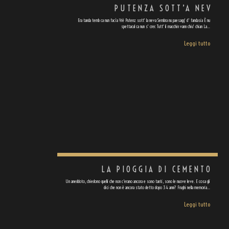
PUTENZA SOTT’A NEV
Era tanda temb ca nun facìa Vrè Putenz sott' la neva Sembra nu paesagg' d' fandasia È nu
spettacul ca nun s' crer. Tutt' li macchin vann chiu' chian La…
Leggi tutto
LA PIOGGIA DI CEMENTO
Un aneddoto, chiedono quelli che non c'erano ancora e sono tanti, sono le nuove leve. E cosa gli
dici che non è ancora stato detto dopo 34 anni? Frughi nella memoria…
Leggi tutto