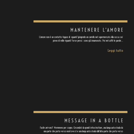
MANTENERE L’AMORE
L’amore non è un contatto fugace di sguardi Spingendo un carrello nel supermercato Alla cassa sei
pieno di mille riguardi Forse pensi: sono già innamorato. Poi nel caffè le parole…
Leggi tutto
MESSAGE IN A BOTTLE
Facile arrivarci? Nemmeno per sogno. Circondati da grandi infrastrutture, una lunga autostrada da
una parte che porta verso nord ovest e una lunga autostrada dall'altra parte che porta verso