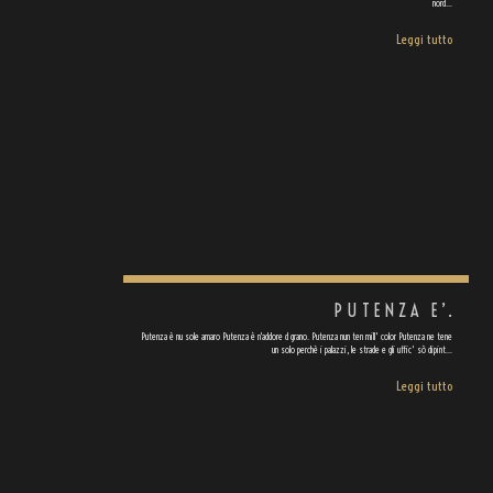
nord…
Leggi tutto
PUTENZA E’.
Putenza è nu sole amaro Putenza è n'addore d grano. Putenza nun ten mill' color Putenza ne tene
un solo perchè i palazzi, le strade e gli uffic' sò dipint…
Leggi tutto