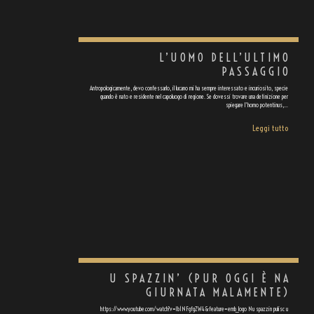
L’UOMO DELL’ULTIMO
PASSAGGIO
Antropologicamente, devo confessarlo, il lucano mi ha sempre interessato e incuriosito, specie
quando è nato e residente nel capoluogo di regione. Se dovessi trovare una definizione per
spiegare l’homo potentinus,…
Leggi tutto
U SPAZZIN’ (PUR OGGI È NA
GIURNATA MALAMENTE)
https://www.youtube.com/watch?v=Ib1NFgfgZW4&feature=emb_logo Nu spazzin pulisc u