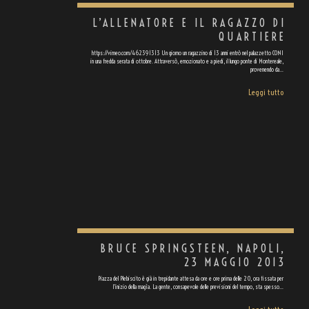
L’ALLENATORE E IL RAGAZZO DI
QUARTIERE
https://vimeo.com/462391313 Un giorno un ragazzino di 13 anni entrò nel palazzetto CONI
in una fredda serata di ottobre. Attraversò, emozionato e a piedi, il lungo ponte di Montereale,
provenendo da…
Leggi tutto
BRUCE SPRINGSTEEN, NAPOLI,
23 MAGGIO 2013
Piazza del Plebiscito è già in trepidante attesa da ore e ore prima delle 20, ora fissata per
l’inizio della magìa. La gente, consapevole delle previsioni del tempo, sta spesso…