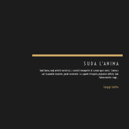
SUDA L’ANIMA
Suda l'anima, negli anfratti metafisici, i contatti immaginifici di scenari quasi onirici. L'anima a
sud, fa parabole incantate, parole incatenate. Lo sguardo fotografa, prigioniero dell'afa. Suda
l'anima mentre i raggi…
Leggi tutto