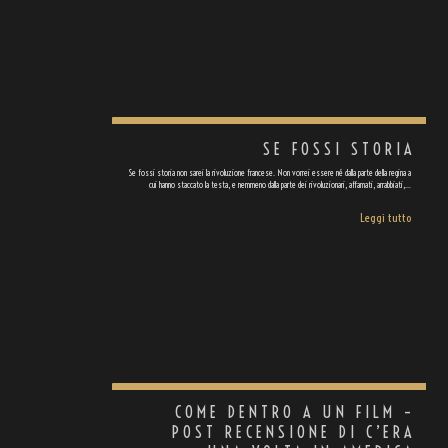
SE FOSSI STORIA
Se fossi storia non sarei la rivoluzione francese. Non vorrei essere né dalla parte della regina a
cui hanno staccato la testa, e nemmeno dalla parte dei rivoluzionari, affamati, arrabbiati,…
Leggi tutto
COME DENTRO A UN FILM –
POST RECENSIONE DI C’ERA