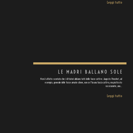
Leggi tutto
LE MADRI BALLANO SOLE
Non è affatto scontato che i dittatori abbiano tutti delle facce cattive. Augusto Pinochet, ad
esempio, generale delle forze armate cilene, non ce l’ha una faccia cattiva, ma piuttosto
rassicurante, una…
Leggi tutto