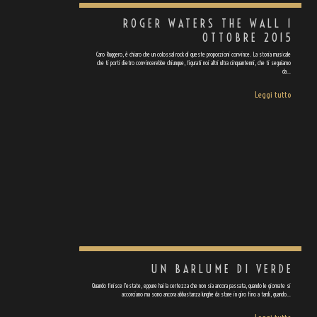
ROGER WATERS THE WALL 1
OTTOBRE 2015
Caro Ruggero, è chiaro che un colossal rock di queste proporzioni convince. La storia musicale
che ti porti dietro convincerebbe chiunque, figurati noi altri ultra cinquantenni, che ti seguiamo
da…
Leggi tutto
UN BARLUME DI VERDE
Quando finisce l'estate, eppure hai la certezza che non sia ancora passata, quando le giornate si
accorciano ma sono ancora abbastanza lunghe da stare in giro fino a tardi, quando…