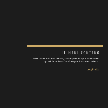
LE MANI CONTANO
Le mani contano. Non i numeri, voglio dire, ma contano proprio nell'aspetto e non sono meno
importanti, che so, di un sorriso o di uno sguardo. Contano quando salutano e…
Leggi tutto