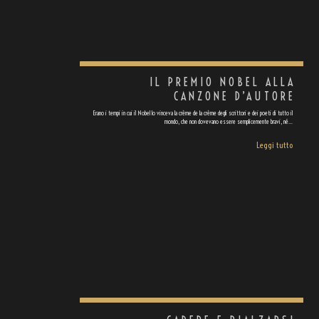
IL PREMIO NOBEL ALLA
CANZONE D’AUTORE
Erano i tempi in cui il Nobel lo vinceva la crème de la crème degli scrittori e dei poeti di tutto il
mondo, che non dovevano essere semplicemente bravi, né…
Leggi tutto