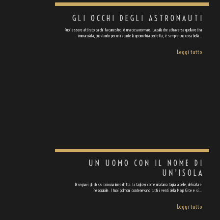
GLI OCCHI DEGLI ASTRONAUTI
Puoi essere attirato da chi fa canestro, è una cosa normale. La palla che attraversa quella retina
immacolata, guastando per un istante la geometria perfetta, è sempre una cosa bella…
Leggi tutto
UN UOMO CON IL NOME DI
UN’ISOLA
Disegnavi gli abissi con una linea dritta. Li tagliavi come una lama taglia la pelle, delicata e
inesorabile. I tuoi polmoni contenevano tutti i venti della Maga Circe e si…
Leggi tutto