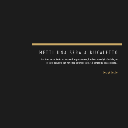
METTI UNA SERA A BUCALETTO
Metti una sera a Bucaletto. No, non è proprio una sera, è un tardo pomeriggio d'estate, ma
l'estate da queste parti non è mai soltanto estate. C'è sempre una brezza leggera…
Leggi tutto