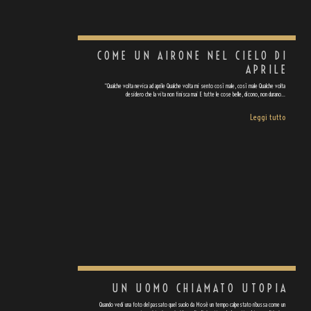
COME UN AIRONE NEL CIELO DI
APRILE
“Qualche volta nevica ad aprile Qualche volta mi sento così male, così male Qualche volta
desidero che la vita non finisca mai E tutte le cose belle, dicono, non durano…
Leggi tutto
UN UOMO CHIAMATO UTOPIA
Quando vedi una foto del passato quel suolo da Mosè un tempo calpestato ribussa come un