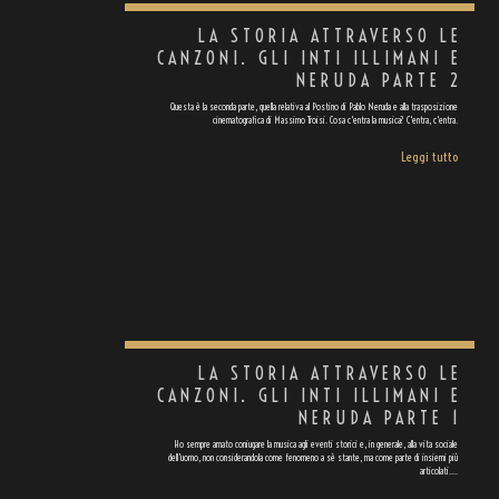
LA STORIA ATTRAVERSO LE
CANZONI. GLI INTI ILLIMANI E
NERUDA PARTE 2
Questa è la seconda parte, quella relativa al Postino di Pablo Neruda e alla trasposizione
cinematografica di Massimo Troisi. Cosa c'entra la musica? C'entra, c'entra.
Leggi tutto
LA STORIA ATTRAVERSO LE
CANZONI. GLI INTI ILLIMANI E
NERUDA PARTE 1
Ho sempre amato coniugare la musica agli eventi storici e, in generale, alla vita sociale
dell'uomo, non considerandola come fenomeno a sè stante, ma come parte di insiemi più
articolati.…