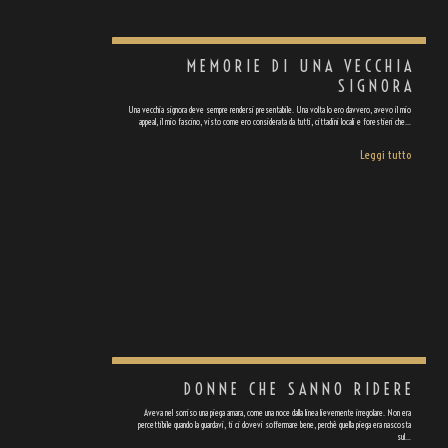
MEMORIE DI UNA VECCHIA
SIGNORA
Una vecchia signora deve sempre rendersi presentabile. Una volta lo ero davvero, avevo il mio
appeal, il mio fascino, visto come ero considerata da tutti, cittadini locali e forestieri che…
Leggi tutto
DONNE CHE SANNO RIDERE
Aveva nel sorriso una piega amara, come una noce dalla linea lievemente irregolare. Non era
percettibile quando la guardavi, ti ci dovevi soffermare bene, perchè quella piega era nascosta
sul…