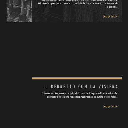
subito dopo irrompono quattro (forse sono i barbieri) che, bagnati e fumanti, ci cacciano con urla
e spintoni…
Leggi tutto
IL BERRETTO CON LA VISIERA
E' sempre un dolore, grande a seconda della distanza che ti separa da chi se n'è andato, che
accompagna le persone che vanno via all'improvviso. Se poi queste persone hanno…
Leggi tutto