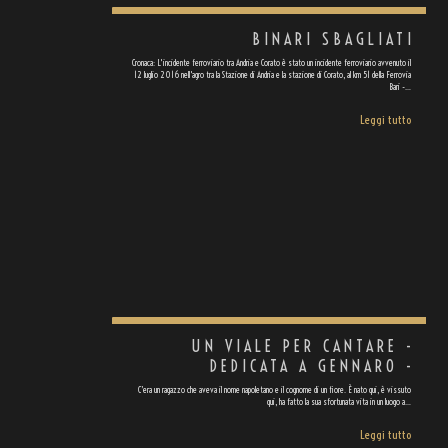
BINARI SBAGLIATI
Cronaca: L'incidente ferroviario tra Andria e Corato è stato un incidente ferroviario avvenuto il
12 luglio 2016 nell'agro tra la Stazione di Andria e la stazione di Corato, al km 51 della Ferrovia
Bari -…
Leggi tutto
UN VIALE PER CANTARE -
DEDICATA A GENNARO -
C’era un ragazzo che aveva il nome napoletano e il cognome di un fiore. È nato qui, è vissuto
qui, ha fatto la sua sfortunata vita in un luogo a…
Leggi tutto