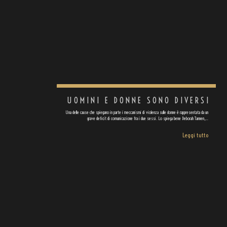
UOMINI E DONNE SONO DIVERSI
Una delle cause che spiegano in parte i meccanismi di violenza sulle donne è rappresentata da un
grave deficit di comunicazione fra i due sessi. Lo spiega bene Deborah Tannen,…
Leggi tutto