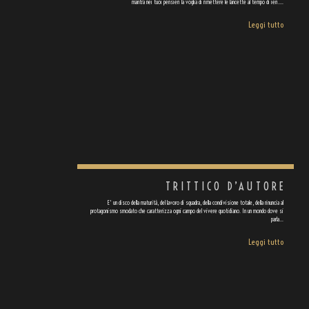
mantra nei tuoi pensieri la voglia di rimettere le lancette al tempo di ieri.…
Leggi tutto
TRITTICO D’AUTORE
E' un disco della maturità, del lavoro di squadra, della condivisione totale, della rinuncia al
protagonismo smodato che caratterizza ogni campo del vivere quotidiano. In un mondo dove si
parla…
Leggi tutto