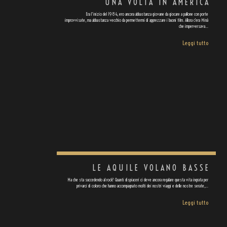
UNA VOLTA IN AMERICA
Era l'inizio del 1984, ero ancora abbastanza giovane da giocare a pallone con porte
improvvisate, ma abbastanza vecchio da permettermi di apprezzare i buoni film. Allora c’era Minà
che imperversava…
Leggi tutto
LE AQUILE VOLANO BASSE
Ma che sta succedendo al rock? Quanti dispiaceri ci deve ancora regalare questa vita ingrata per
privarci di coloro che hanno accompagnato molti dei nostri viaggi e delle nostre serate,…
Leggi tutto