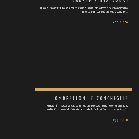
CADERE E RIALZARSI
Di cadere, cadono tutti. Poi alcuni non ce la fanno a rialzarsi, altri lo fanno e forse non correranno
mai più come prima, ma ciò che conta è quello che…
Leggi tutto
OMBRELLONI E CONCHIGLIE
Ombrelloni 1 - "Estate sei calda come i baci che ho perduto". Rumori leggeri di onde pigre,
bambini tirano piccole urla di divertimento, ombrelloni colorati fermano la corsa dei raggi…
Leggi tutto