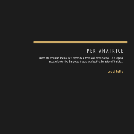
PER AMATRICE
Quando stai per aiutare Amatrice Devi sapere che la ferita non è ancora cicatrice: C'è bisogno di
un abbraccio collettivo E un grosso impegno organizzativo. Per aiutare chi è stato…
Leggi tutto