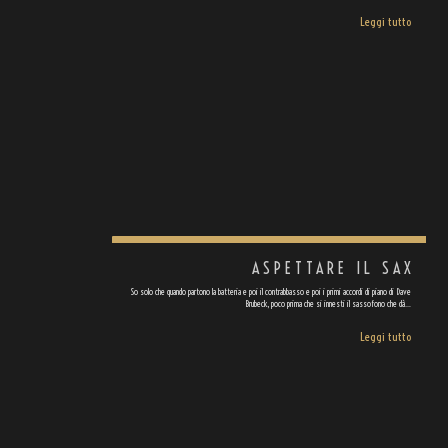
Leggi tutto
ASPETTARE IL SAX
So solo che quando partono la batteria e poi il contrabbasso e poi i primi accordi di piano di Dave
Brubeck, poco prima che si innesti il sassofono che dà…
Leggi tutto