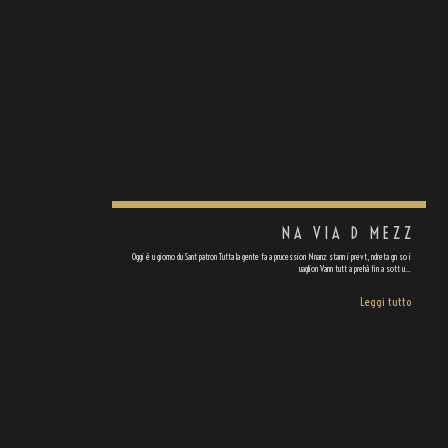
NA VIA D MEZZ
Oggi è u giorno du Sant patron Tutta la gente fa a prucession Nnanz stann i prevt, ndreta gn so i
uaglion Vann tutt a prehà fin a sott u…
Leggi tutto